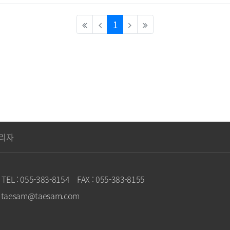
(current)
1
리자
TEL : 055-383-8154
FAX : 055-383-8155
 : taesam@taesam.com