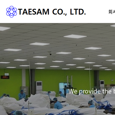
메인 
회
We provide the b