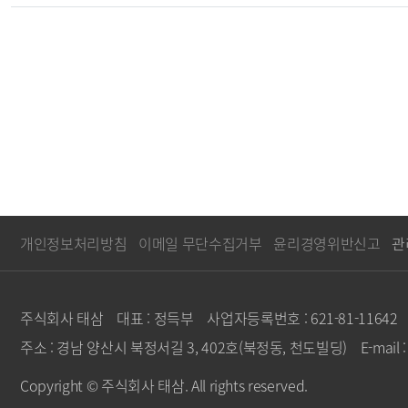
개인정보처리방침
이메일 무단수집거부
윤리경영위반신고
관
주식회사 태삼
대표 : 정득부
사업자등록번호 : 621-81-11642
주소 : 경남 양산시 북정서길 3, 402호(북정동, 천도빌딩)
E-mail
Copyright © 주식회사 태삼. All rights reserved.